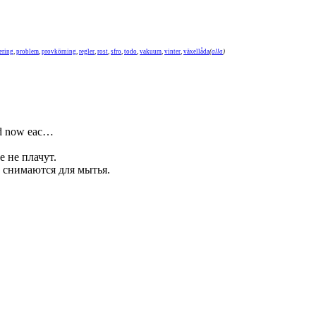
ering
,
problem
,
provkörning
,
regler
,
rost
,
sfro
,
todo
,
vakuum
,
vinter
,
växellåda
(
alla
)
nd now eac…
 не плачут.
 снимаются для мытья.