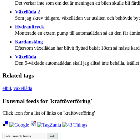
Det verkar inte som om det är meningen att bilen skulle bli färd
Växellåda 2
Som jag skrev tidigare, växellådan var utsliten och behövde byta
Hydraultryck
Monterade en extern pump till automatlådan så att den får åtmins
Kardanstång
Eftersom växellådan har blivit flyttad bakåt 18cm så måste karda
Växellåda
Den 5-växlade automatlådan skall jag alltså inte behålla, iställ
Related tags
elbil
,
växellåda
External feeds for 'kraftöverföring'
Click icon for a list of links on 'kraftöverföring'