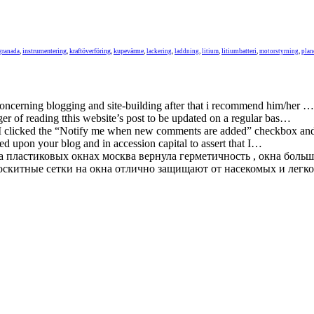
instrumentering
kraftöverföring
kupevärme
litiumbatteri
granada
,
,
,
,
lackering
,
laddning
,
litium
,
,
motorstyrning
,
plan
concerning blogging and site-building after that i recommend him/her …
ger of reading tthis website’s post to be updated on a regular bas…
 I clicked the “Notify me when new comments are added” checkbox a
ed upon your blog and in accession capital to assert that I…
 пластиковых окнах москва вернула герметичность , окна больше
китные сетки на окна отлично защищают от насекомых и легко