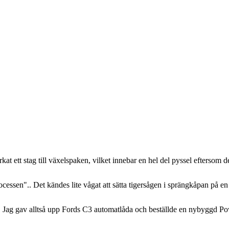
at ett stag till växelspaken, vilket innebar en hel del pyssel eftersom det
ocessen".. Det kändes lite vågat att sätta tigersågen i sprängkåpan på 
en. Jag gav alltså upp Fords C3 automatlåda och beställde en nybyggd P