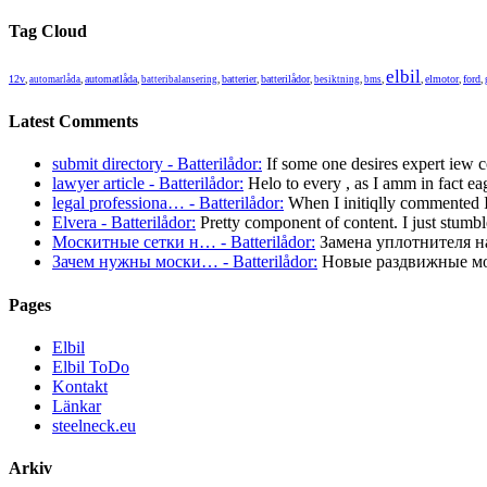
Tag Cloud
elbil
12v
automatlåda
batterier
batterilådor
elmotor
ford
,
automarlåda
,
,
batteribalansering
,
,
,
besiktning
,
bms
,
,
,
,
Latest Comments
submit directory - Batterilådor:
If some one desires expert iew 
lawyer article - Batterilådor:
Helo to every , as I amm in fact ea
legal professiona… - Batterilådor:
When I initiqlly commented
Elvera - Batterilådor:
Pretty component of content. I just stumbl
Москитные сетки н… - Batterilådor:
Замена уплотнителя на
Зачем нужны моски… - Batterilådor:
Новые раздвижные мос
Pages
Elbil
Elbil ToDo
Kontakt
Länkar
steelneck.eu
Arkiv