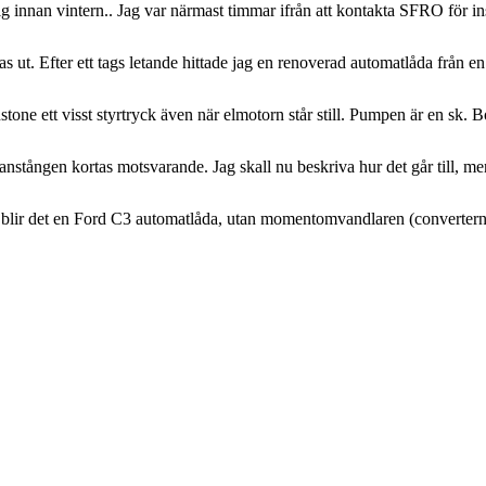
ig innan vintern.. Jag var närmast timmar ifrån att kontakta SFRO för in
s ut. Efter ett tags letande hittade jag en renoverad automatlåda från e
tone ett visst styrtryck även när elmotorn står still. Pumpen är en sk.
nstången kortas motsvarande. Jag skall nu beskriva hur det går till, men 
et blir det en Ford C3 automatlåda, utan momentomvandlaren (convertern).