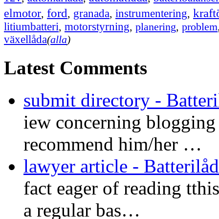
ford
kraft
elmotor
instrumentering
,
,
granada
,
,
litiumbatteri
,
motorstyrning
,
planering
,
problem
växellåda
(
alla
)
Latest Comments
submit directory - Batteri
iew concerning blogging a
recommend him/her …
lawyer article - Batterilåd
fact eager of reading tthi
a regular bas…