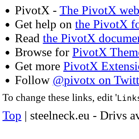
PivotX -
The PivotX web
Get help on
the PivotX 
Read
the PivotX docume
Browse for
PivotX Them
Get more
PivotX Extensi
Follow
@pivotx on Twitt
To change these links, edit '
Link
Top
| steelneck.eu - Drivs 