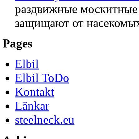
раздвижные москитные 
защищают от насекомых
Pages
Elbil
Elbil ToDo
Kontakt
Länkar
steelneck.eu