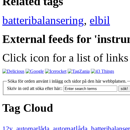
Related tags
batteribalansering
,
elbil
External feeds for 'instr
Click icon for a list of link
Söka för orden använt i inlägg och sidor på den här webbplatsen.
Skriv in ord att söka efter här::
Tag Cloud
12v
automatlåda
,
automarlåda
,
,
batteribalanse