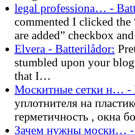
legal professiona… - Batt
commented I clicked th
are added” checkbox an
Elvera - Batterilådor:
Pret
stumbled upon your blog a
that I…
Москитные сетки н… - B
уплотнителя на пластик
герметичность , окна б
Зачем нужны моски… - B